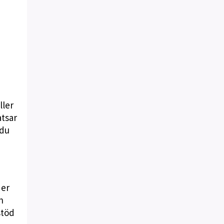
ller
atsar
 du
der
h
stöd