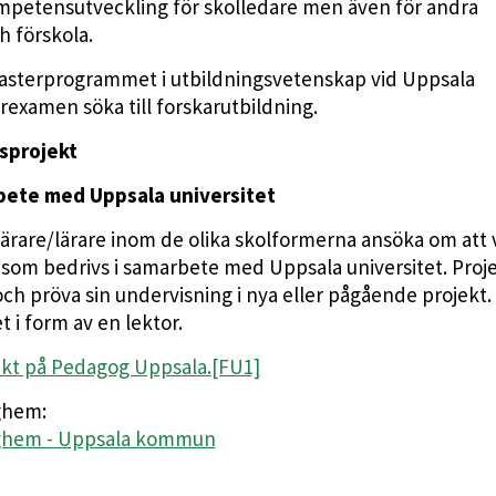
ompetensutveckling för skolledare men även för andra
h förskola.
Masterprogrammet i utbildningsvetenskap vid Uppsala
rexamen söka till forskarutbildning.
sprojekt
bete med Uppsala universitet
ärare/lärare inom de olika skolformerna ansöka om att 
 som bedrivs i samarbete med Uppsala universitet. Proj
och pröva sin undervisning i nya eller pågående projekt.
t i form av en lektor.
ekt på Pedagog Uppsala.
[FU1]
ghem:
daghem - Uppsala kommun