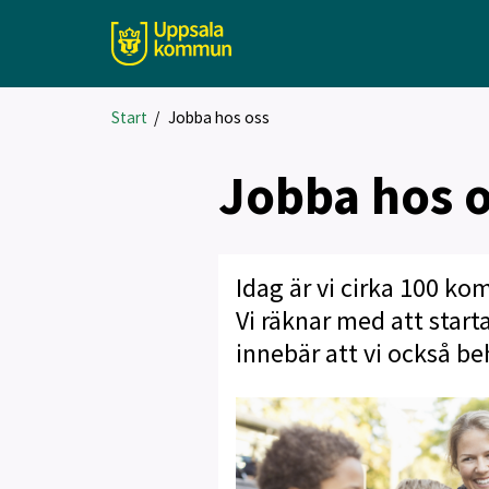
Start
/
Jobba hos oss
Jobba hos 
Idag är vi cirka 100 k
Vi räknar med att start
innebär att vi också b