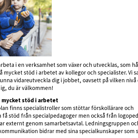
 arbeta i en verksamhet som växer och utvecklas, som hå
å mycket stöd i arbetet av kollegor och specialister. Vi s
unna vidareutveckla dig i jobbet, oavsett på vilken nivå
 dig, du är välkommen!
 mycket stöd i arbetet
 finns specialistroller som stöttar förskollärare och
an få stöd från specialpedagoger men också från logope
litar externt genom samarbetsavtal. Ledningsgruppen oc
 kommunikation bidrar med sina specialkunskaper som 