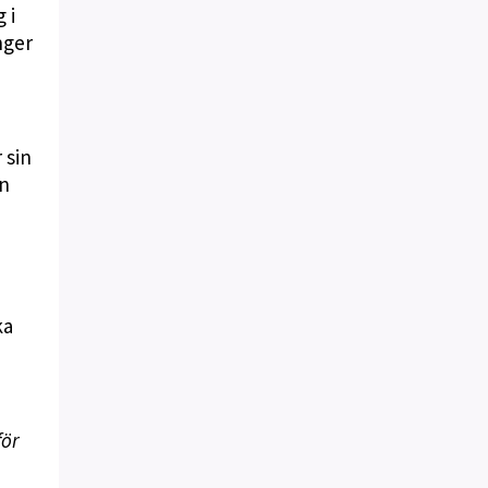
 i
nger
 sin
en
ka
för